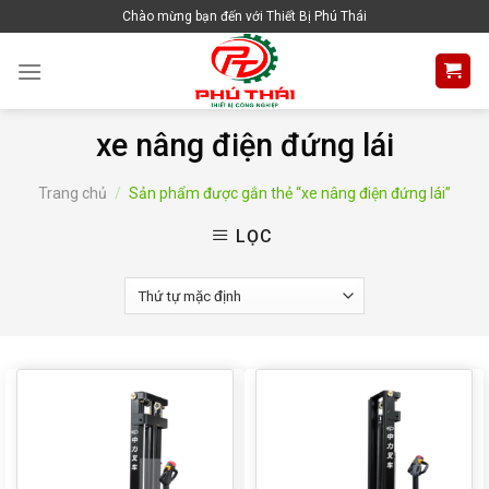
Skip
Chào mừng bạn đến với Thiết Bị Phú Thái
to
content
xe nâng điện đứng lái
Trang chủ
/
Sản phẩm được gắn thẻ “xe nâng điện đứng lái”
LỌC