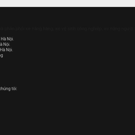
hà phân phối xe nâng hàng, xe vệ sinh công nghiệp, xe nâng người 
Hà Nội.
à Nội.
Hà Nội.
ng
chúng tôi: