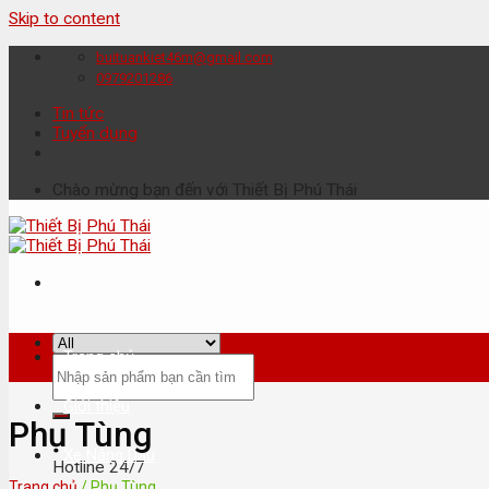
Skip to content
buituankiet46m@gmail.com
0979201286
Tin tức
Tuyển dụng
Chào mừng bạn đến với Thiết Bị Phú Thái
Trang chủ
Giới thiệu
Phụ Tùng
Xe Nâng Dầu
Hotline 24/7
Trang chủ
/
Phụ Tùng