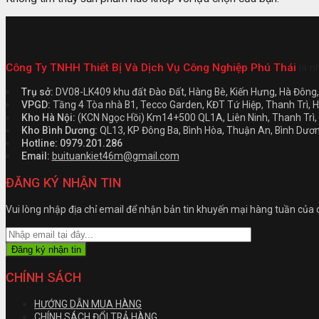
Công Ty TNHH Thiết Bị Và Dịch Vụ Công Nghiệp Phú Thái
là n
Trụ sở:
DV08-LK409 khu đất Đào Đất, Hàng Bè, Kiến Hưng, Hà Đông, 
VPGD:
Tầng 4 Tòa nhà B1, Tecco Garden, KĐT Tứ Hiệp, Thanh Trì, H
Kho Hà Nội:
(KCN Ngọc Hồi) Km14+500 QL1A, Liên Ninh, Thanh Trì, 
Kho Bình Dương:
QL13, KP Đông Ba, Bình Hòa, Thuận An, Bình Dươ
Hotline: 0979.201.286
Email:
buituankiet46m@gmail.com
ĐĂNG KÝ NHẬN TIN
Vui lòng nhập địa chỉ email để nhận bản tin khuyến mại hàng tuần của 
CHÍNH SÁCH
HƯỚNG DẪN MUA HÀNG
CHÍNH SÁCH ĐỔI TRẢ HÀNG