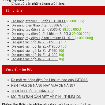
Cung cấp trọn đời
Chưa có sản phẩm trong giỏ hàng.
Sản phẩm
Xe nâng stacker 1,5 tấn CL1530JB
63.000.000
₫
Xe nâng điện thấp 3 tấn SL30GA
10
₫
Xe nâng tay điện 3 tấn CBD30-C
38.000.000
₫
Xe nâng tay điện 2 tấn Lithium SL20L3
29.000.000
₫
Xe nâng tay điện 1,5 tấn Lithium SL15L3
24.000.000
₫
Xe quét rác ngồi lái ZL-J2200Q
10
₫
Xe quét rác ngồi lái ZL-J1900Q
10
₫
Xe quét rác ngồi lái ZL-J1950
10
₫
Xe quét rác ngồi lái ZL-J1300
10
₫
Xe quét rác ngồi lái ZL-J1100
10
₫
Bài viết – tin tức
Ra mắt xe nâng điện Pin Lithium cao cấp ICE301S
NÊN THUÊ XE NÂNG HAY MUA XE NÂNG?
THƯƠNG HIỆU XE NÂNG EP
MỌI THỨ BẠN CẦN BIẾT VỀ PIN LITHIUM ION
Không tìm thấy sản phẩm nào khớp với lựa chọn của bạn.