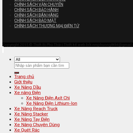
CHÍNH SÁCH VẬN CHUYỂN
CHÍNH SÁCH BẢO HÀNH
CHÍNH SÁCH BÁN HÀNG
CHÍNH SÁCH BẢO MẬT
CHÍNH SÁCH THƯƠNG MẠI ĐIỆN TỬ
Copyright 2015 © Thiết Bị Phú Thái | Thiết kế web bởi
nmphuong86ht@gmail
Trang chủ
Giới thiệu
Xe Nâng Dầu
Xe nâng Điện
Xe Nâng Điện Axít Chì
Xe Nâng Điện Lithium-Ion
Xe Nâng Reach Truck
Xe Nâng Stacker
Xe Nâng Tay Điện
Xe Nâng Chuyên Dùng
Xe Quét Rác