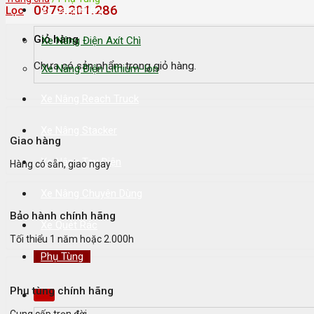
0979.201.286
Xe nâng Điện
Lọc
Giỏ hàng
Xe Nâng Điện Axít Chì
Chưa có sản phẩm trong giỏ hàng.
Xe Nâng Điện Lithium-Ion
Xe Nâng Reach Truck
Xe Nâng Stacker
Giao hàng
Xe Nâng Tay Điện
Hàng có sẵn, giao ngay
Xe Nâng Chuyên Dùng
Bảo hành chính hãng
Xe Quét Rác
Tối thiểu 1 năm hoặc 2.000h
Phụ Tùng
Phụ tùng chính hãng