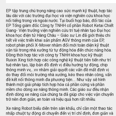
EP tập trung chú trọng nâng cao sức mạnh kỹ thuật, hợp tác
lâu dài với các trường đại học và viện nghiên cứu khoa học
nổi tiếng trong và ngoài nước. Tại buổi họp báo, đối tác của
EP Tổng giám đốc Công ty TNHH cổ phần Robot Ketai Chiết
Giang- Viện trưởng viện nghiên cứu trí tuệ nhân tạo Đại học
khoa học điện tử Hàng Châu – Giáo sư Lin đã giới thiệu chi
tiết về việc triển khai sản phẩm AGV thông minh của EP,
robot phân phối X-Mover nhằm đổi mới toàn diện kỹ thuật
vận tải trong nhà xưởng từ tự động hóa đến chức năng hóa.
Đồng thời hợp tác với công ty TNHH khoa học kỹ thuật
Ruixin Xing tích hợp các công nghệ kỹ thuật tiên tiến như trí
tuệ nhân tạo, lập bản đồ định vị điều hướng tự động, chip
thông minh vv,…vv nhằm giải quyết các vấn đề mất định vị
do thay đổi môi trường nhà xưởng, kéo theo nhân công, vấn
đề kết nối thông minh đa phương tiện…. Như vậy sẽ hình
thành một giải pháp tích hợp hóa cả phần cứng và phần
mềm cho dòng xe nâng thông minh. Các giáo sư đều nhận
định dòng xe nâng của chúng ta đã giúp cho việc vận chuyển
trở nên đơn giản, an toàn và hiệu quả hơn rất nhiều.
Xe nâng Robot biểu diễn trên sân khấu, chỉ cần một thao tác
nhấp chuột tự động di chuyển đến vị trí chỉ định, đơn giản và