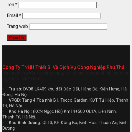
Tên
*
Email
*
Trang web
Công Ty TNHH Thiết Bị Và Dịch Vụ Công Nghiệp Phú Thái
là nhà phân phối xe nâng hàng, xe vệ sinh công nghiệp, xe nâng
người tại Việt Nam!
Trụ sở:
DV08-LK409 khu đất Đào Đất, Hàng Bè, Kiến Hưng, Hà
Đông, Hà Nội.
VPGD:
Tầng 4 Tòa nhà B1, Tecco Garden, KĐT Tứ Hiệp, Thanh
Trì, Hà Nội.
Kho Hà Nội:
(KCN Ngọc Hồi) Km14+500 QL1A, Liên Ninh,
Thanh Trì, Hà Nội.
Kho Bình Dương:
QL13, KP Đông Ba, Bình Hòa, Thuận An, Bình
Dương