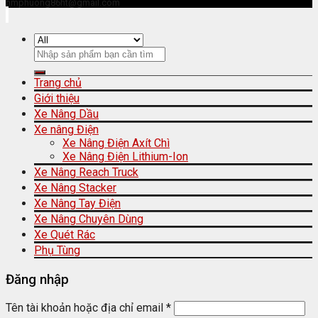
nmphuong86ht@gmail.com
Trang chủ
Giới thiệu
Xe Nâng Dầu
Xe nâng Điện
Xe Nâng Điện Axít Chì
Xe Nâng Điện Lithium-Ion
Xe Nâng Reach Truck
Xe Nâng Stacker
Xe Nâng Tay Điện
Xe Nâng Chuyên Dùng
Xe Quét Rác
Phụ Tùng
Đăng nhập
Tên tài khoản hoặc địa chỉ email
*