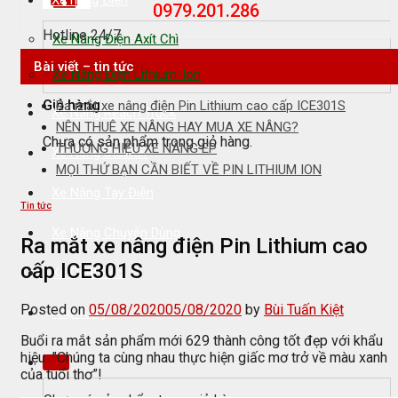
Xe nâng Điện
0979.201.286
Hotline 24/7
Xe Nâng Điện Axít Chì
0979.201.286
Bài viết – tin tức
Xe Nâng Điện Lithium-Ion
Giỏ hàng
Ra mắt xe nâng điện Pin Lithium cao cấp ICE301S
Xe Nâng Reach Truck
NÊN THUÊ XE NÂNG HAY MUA XE NÂNG?
Chưa có sản phẩm trong giỏ hàng.
THƯƠNG HIỆU XE NÂNG EP
Xe Nâng Stacker
MỌI THỨ BẠN CẦN BIẾT VỀ PIN LITHIUM ION
Xe Nâng Tay Điện
Tin tức
Xe Nâng Chuyên Dùng
Ra mắt xe nâng điện Pin Lithium cao
cấp ICE301S
Xe Quét Rác
Posted on
05/08/2020
05/08/2020
by
Bùi Tuấn Kiệt
Phụ Tùng
Buổi ra mắt sản phẩm mới 629 thành công tốt đẹp với khẩu
hiệu :”Chúng ta cùng nhau thực hiện giấc mơ trở về màu xanh
của tuổi thơ”!