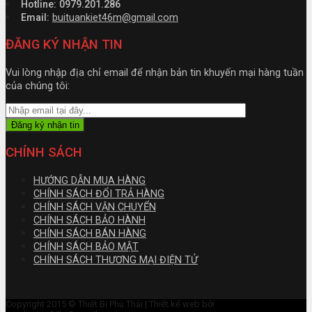
Hotline: 0979.201.286
Email:
buituankiet46m@gmail.com
ĐĂNG KÝ NHẬN TIN
Vui lòng nhập địa chỉ email để nhận bản tin khuyến mại hàng tuần
của chúng tôi:
CHÍNH SÁCH
HƯỚNG DẪN MUA HÀNG
CHÍNH SÁCH ĐỔI TRẢ HÀNG
CHÍNH SÁCH VẬN CHUYỂN
CHÍNH SÁCH BẢO HÀNH
CHÍNH SÁCH BÁN HÀNG
CHÍNH SÁCH BẢO MẬT
CHÍNH SÁCH THƯƠNG MẠI ĐIỆN TỬ
Copyright 2015 © Thiết Bị Phú Thái | Thiết kế web bởi