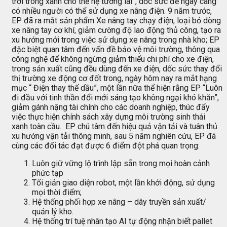
trời trong xanh cho thế hệ tương lai”, dốc sức để ngày càng
có nhiều người có thể sử dụng xe nâng điện. 9 năm trước,
EP đã ra mắt sản phẩm Xe nâng tay chạy điện, loại bỏ dòng
xe nâng tay cơ khí, giảm cường độ lao động thủ công, tạo ra
xu hướng mới trong việc sử dụng xe nâng trong nhà kho; EP
đặc biệt quan tâm đến vấn đề bảo vệ môi trường, thông qua
công nghệ để không ngừng giảm thiểu chi phí cho xe điện,
trong sản xuất cũng đều dùng đến xe điện, dốc sức thay đổi
thị trường xe động cơ đốt trong, ngày hôm nay ra mắt hạng
mục “ Điện thay thế dầu”, một lần nữa thể hiện rằng EP “Luôn
đi đầu với tinh thần đổi mới sáng tạo không ngại khó khăn”,
giảm gánh nặng tài chính cho các doanh nghiệp, thúc đẩy
việc thực hiện chính sách xây dựng môi trường sinh thái
xanh toàn cầu. EP chú tâm đến hiệu quả vận tải và tuân thủ
xu hướng vận tải thông minh, sau 5 năm nghiên cứu, EP đã
cùng các đối tác đạt được 6 điểm đột phá quan trọng:
Luôn giữ vững lộ trình lập sẵn trong mọi hoàn cảnh
phức tạp
Tối giản giao diện robot, một lần khởi động, sử dụng
mọi thời điểm;
Hệ thống phối hợp xe nâng – dây truyền sản xuất/
quản lý kho.
Hệ thống trí tuệ nhân tạo AI tự động nhận biết pallet