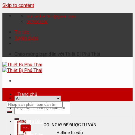
Skip to content
buituankiet46m@gmail.com
0979201286
Tin tức
Tuyển dụng
Chào mừng bạn đến với Thiết Bị Phú Thái
Trang chủ
Giới thiệu
Xe Nâng Dầu
GỌI NGAY ĐỂ ĐƯỢC TƯ VẤN
Hotline tư vấn