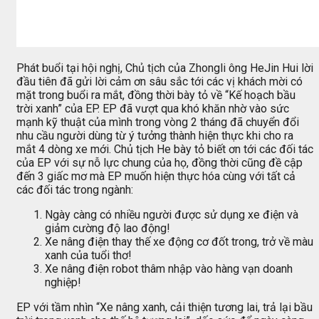
Phát buổi tại hội nghị, Chủ tịch của Zhongli ông HeJin Hui lời
đầu tiên đã gửi lời cảm ơn sâu sắc tới các vị khách mời có
mặt trong buổi ra mắt, đồng thời bày tỏ về “Kế hoạch bầu
trời xanh” của EP. EP đã vượt qua khó khăn nhờ vào sức
mạnh kỹ thuật của mình trong vòng 2 tháng đã chuyển đổi
nhu cầu người dùng từ ý tưởng thành hiện thực khi cho ra
mắt 4 dòng xe mới. Chủ tịch He bày tỏ biết ơn tới các đối tác
của EP với sự nỗ lực chung của họ, đồng thời cũng đề cập
đến 3 giấc mơ mà EP muốn hiện thực hóa cùng với tất cả
các đối tác trong ngành:
Ngày càng có nhiều người được sử dụng xe điện và
giảm cường độ lao động!
Xe nâng điện thay thế xe động cơ đốt trong, trở về màu
xanh của tuổi thơ!
Xe nâng điện robot thâm nhập vào hàng vạn doanh
nghiệp!
EP với tầm nhìn “Xe nâng xanh, cải thiện tương lai, trả lại bầu