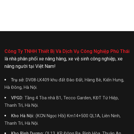
Công Ty TNHH Thiết Bị Và Dịch Vụ Công Nghiệp Phú Thái
là nhà phân phối xe nâng hàng, xe vệ sinh công nghiệp, xe
nâng người tại Việt Nam!
Trụ sở:
DV08-LK409 khu đất Đào Đất, Hàng Bè, Kiến Hưng,
Hà Đông, Hà Nội.
VPGD:
Tầng 4 Tòa nhà B1, Tecco Garden, KĐT Tứ Hiệp,
Thanh Trì, Hà Nội.
Kho Hà Nội:
(KCN Ngọc Hồi) Km14+500 QL1A, Liên Ninh,
Thanh Trì, Hà Nội.
Kho Bình Dương:
QL13, KP Đông Ba, Bình Hòa, Thuận An,