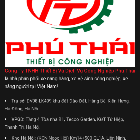
Công Ty TNHH Thiết Bị Và Dịch Vụ Công Nghiệp Phú Thái
là nhà phân phối xe nâng hàng, xe vệ sinh công nghiệp, xe
nâng người tại Việt Nam!
Trụ sở:
DV08-LK409 khu đất Đào Đất, Hàng Bè, Kiến Hưng,
Hà Đông, Hà Nội.
VPGD:
Tầng 4 Tòa nhà B1, Tecco Garden, KĐT Tứ Hiệp,
Thanh Trì, Hà Nội.
Kho Hà Nội:
(KCN Ngọc Hồi) Km14+500 QL1A, Liên Ninh,