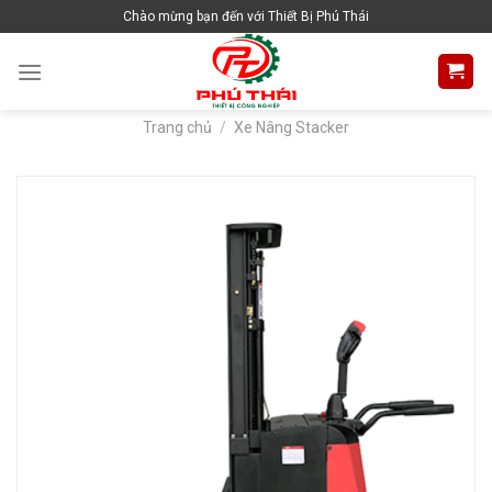
Skip
Chào mừng bạn đến với Thiết Bị Phú Thái
to
content
Trang chủ
/
Xe Nâng Stacker