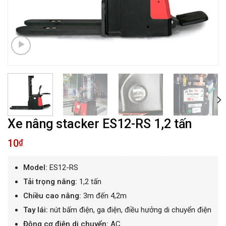
Xe nâng stacker ES12-RS 1,2 tấn
10
₫
Model:
ES12-RS
Tải trọng nâng:
1,2 tấn
Chiều cao nâng:
3m đến 4,2m
Tay lái:
nút bấm điện, ga điện, điều hưởng di chuyển điện
Động cơ điện di chuyển:
AC